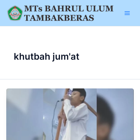
Lewati
ke
konten
khutbah jum'at